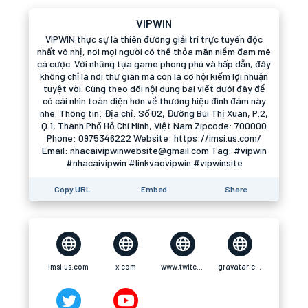
VIPWIN
VIPWIN thực sự là thiên đường giải trí trực tuyến độc
nhất vô nhị, nơi mọi người có thể thỏa mãn niềm đam mê
cá cược. Với những tựa game phong phú và hấp dẫn, đây
không chỉ là nơi thư giãn mà còn là cơ hội kiếm lợi nhuận
tuyệt vời. Cùng theo dõi nội dung bài viết dưới đây để
có cái nhìn toàn diện hơn về thương hiệu đình đám này
nhé. Thông tin: Địa chỉ: Số 02, Đường Bùi Thị Xuân, P.2,
Q.1, Thành Phố Hồ Chí Minh, Việt Nam Zipcode: 700000
Phone: 0975346222 Website: https://imsi.us.com/
Email: nhacaivipwinwebsite@gmail.com Tag: #vipwin
#nhacaivipwin #linkvaovipwin #vipwinsite
Copy URL
Embed
Share
imsi.us.com
x.com
www.twitch.tv
gravatar.com