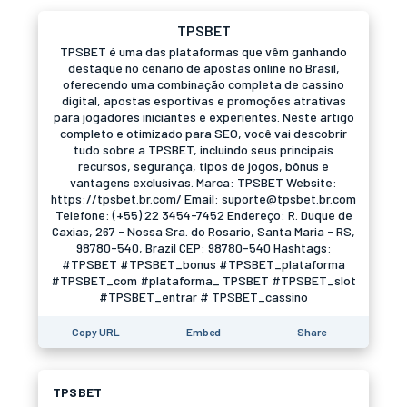
TPSBET
TPSBET é uma das plataformas que vêm ganhando
destaque no cenário de apostas online no Brasil,
oferecendo uma combinação completa de cassino
digital, apostas esportivas e promoções atrativas
para jogadores iniciantes e experientes. Neste artigo
completo e otimizado para SEO, você vai descobrir
tudo sobre a TPSBET, incluindo seus principais
recursos, segurança, tipos de jogos, bônus e
vantagens exclusivas. Marca: TPSBET Website:
https://tpsbet.br.com/ Email: suporte@tpsbet.br.com
Telefone: (+55) 22 3454-7452 Endereço: R. Duque de
Caxias, 267 - Nossa Sra. do Rosario, Santa Maria - RS,
98780-540, Brazil CEP: 98780-540 Hashtags:
#TPSBET #TPSBET_bonus #TPSBET_plataforma
#TPSBET_com #plataforma_ TPSBET #TPSBET_slot
#TPSBET_entrar # TPSBET_cassino
Copy URL
Embed
Share
TPSBET