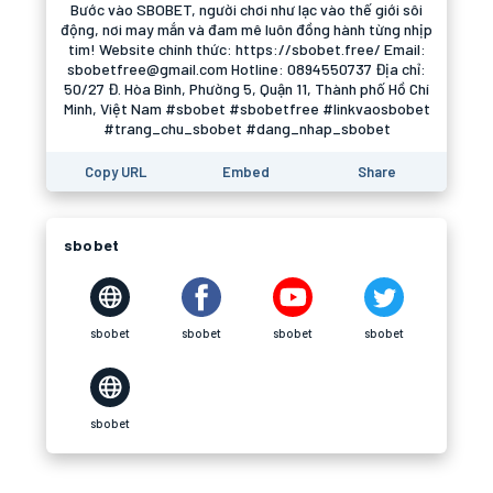
Bước vào SBOBET, người chơi như lạc vào thế giới sôi
động, nơi may mắn và đam mê luôn đồng hành từng nhịp
tim! Website chính thức: https://sbobet.free/ Email:
sbobetfree@gmail.com Hotline: 0894550737 Địa chỉ:
50/27 Đ. Hòa Bình, Phường 5, Quận 11, Thành phố Hồ Chí
Minh, Việt Nam #sbobet #sbobetfree #linkvaosbobet
#trang_chu_sbobet #dang_nhap_sbobet
Copy URL
Embed
Share
sbobet
sbobet
sbobet
sbobet
sbobet
sbobet