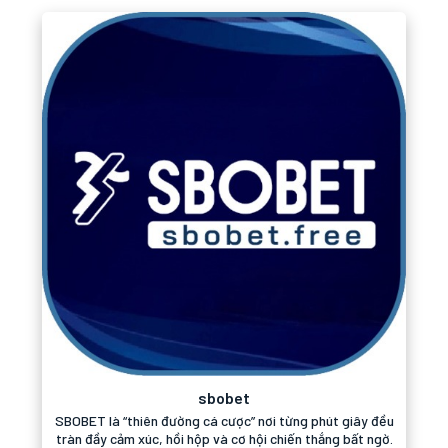
sbobet
SBOBET là “thiên đường cá cược” nơi từng phút giây đều
tràn đầy cảm xúc, hồi hộp và cơ hội chiến thắng bất ngờ.