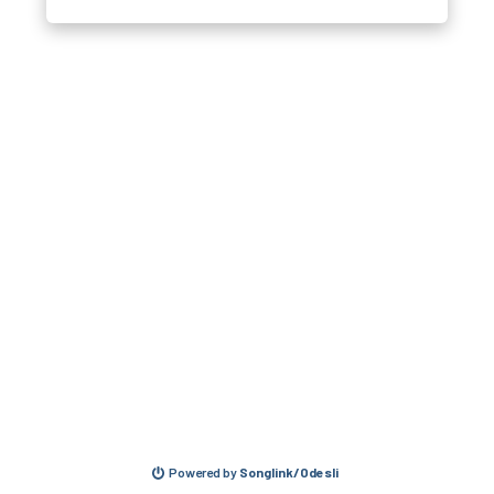
Powered by
Songlink/Odesli