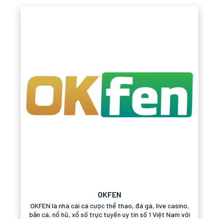
OKFEN
OKFEN là nhà cái cá cược thể thao, đá gà, live casino,
bắn cá, nổ hũ, xổ số trực tuyến uy tín số 1 Việt Nam với