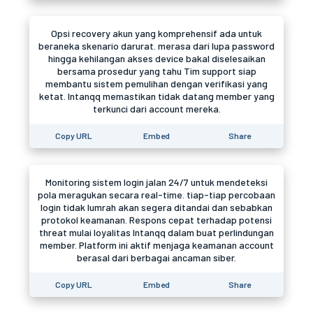
Opsi recovery akun yang komprehensif ada untuk
beraneka skenario darurat. merasa dari lupa password
hingga kehilangan akses device bakal diselesaikan
bersama prosedur yang tahu Tim support siap
membantu sistem pemulihan dengan verifikasi yang
ketat. Intanqq memastikan tidak datang member yang
terkunci dari account mereka.
Copy URL
Embed
Share
Monitoring sistem login jalan 24/7 untuk mendeteksi
pola meragukan secara real-time. tiap-tiap percobaan
login tidak lumrah akan segera ditandai dan sebabkan
protokol keamanan. Respons cepat terhadap potensi
threat mulai loyalitas Intanqq dalam buat perlindungan
member. Platform ini aktif menjaga keamanan account
berasal dari berbagai ancaman siber.
Copy URL
Embed
Share