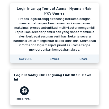
Login Intanqq Tempat Aaman Nyaman Main
PKV Games
Proses login Intanqq dirancang bersama dengan
mencermati aspek keamanan dan kenyamanan
maksimal. proses autentikasi multi-factor mengambil
keputusan sekedar pemilik sah yang dapat membuka
akun berbagai susunan verifikasi bekerja secara
harmonis untuk menghindar akses tidak sah. Keamanan
information login menjadi prioritas utama tanpa
mengorbankan kemudahan akses.
Copy URL
Embed
Share
Login IntanQQ Klik Langsung Link Site Di Bawh
Ini
https://intanqq.pkvgames.org