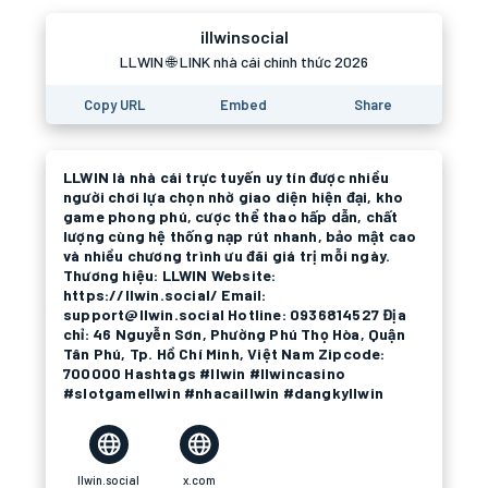
illwinsocial
LLWIN 🌐 LINK nhà cái chính thức 2026
Copy URL
Embed
Share
LLWIN là nhà cái trực tuyến uy tín được nhiều
người chơi lựa chọn nhờ giao diện hiện đại, kho
game phong phú, cược thể thao hấp dẫn, chất
lượng cùng hệ thống nạp rút nhanh, bảo mật cao
và nhiều chương trình ưu đãi giá trị mỗi ngày.
Thương hiệu: LLWIN Website:
https://llwin.social/ Email:
support@llwin.social Hotline: 0936814527 Địa
chỉ: 46 Nguyễn Sơn, Phường Phú Thọ Hòa, Quận
Tân Phú, Tp. Hồ Chí Minh, Việt Nam Zipcode:
700000 Hashtags #llwin #llwincasino
#slotgamellwin #nhacaillwin #dangkyllwin
llwin.social
x.com