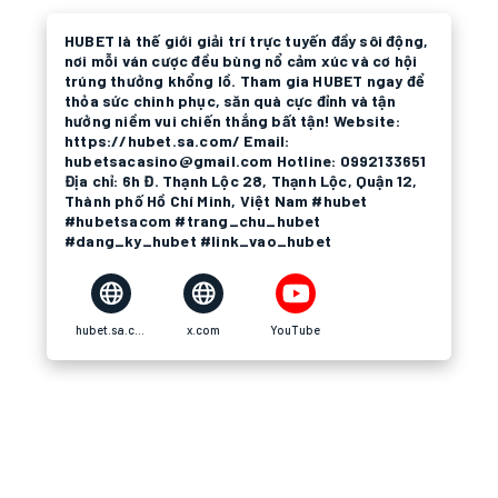
HUBET là thế giới giải trí trực tuyến đầy sôi động,
nơi mỗi ván cược đều bùng nổ cảm xúc và cơ hội
trúng thưởng khổng lồ. Tham gia HUBET ngay để
thỏa sức chinh phục, săn quà cực đỉnh và tận
hưởng niềm vui chiến thắng bất tận! Website:
https://hubet.sa.com/ Email:
hubetsacasino@gmail.com Hotline: 0992133651
Địa chỉ: 6h Đ. Thạnh Lộc 28, Thạnh Lộc, Quận 12,
Thành phố Hồ Chí Minh, Việt Nam #hubet
#hubetsacom #trang_chu_hubet
#dang_ky_hubet #link_vao_hubet
hubet.sa.com
x.com
YouTube