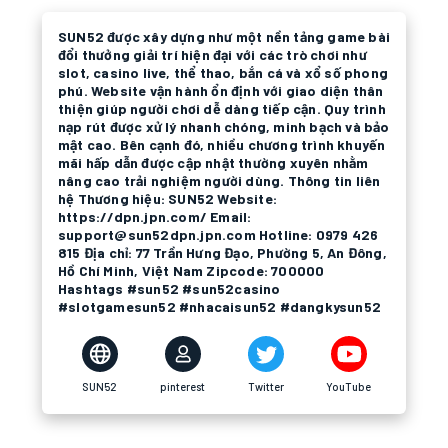
SUN52 được xây dựng như một nền tảng game bài
đổi thưởng giải trí hiện đại với các trò chơi như
slot, casino live, thể thao, bắn cá và xổ số phong
phú. Website vận hành ổn định với giao diện thân
thiện giúp người chơi dễ dàng tiếp cận. Quy trình
nạp rút được xử lý nhanh chóng, minh bạch và bảo
mật cao. Bên cạnh đó, nhiều chương trình khuyến
mãi hấp dẫn được cập nhật thường xuyên nhằm
nâng cao trải nghiệm người dùng. Thông tin liên
hệ Thương hiệu: SUN52 Website:
https://dpn.jpn.com/ Email:
support@sun52dpn.jpn.com Hotline: 0979 426
815 Địa chỉ: 77 Trần Hưng Đạo, Phường 5, An Đông,
Hồ Chí Minh, Việt Nam Zipcode: 700000
Hashtags #sun52 #sun52casino
#slotgamesun52 #nhacaisun52 #dangkysun52
SUN52
pinterest
Twitter
YouTube