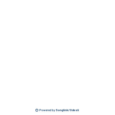
Powered by
Songlink/Odesli