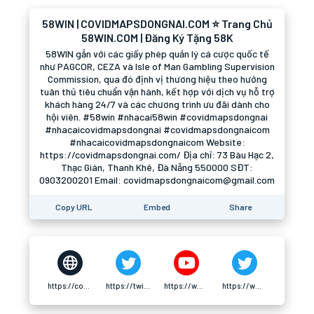
58WIN | COVIDMAPSDONGNAI.COM ⭐ Trang Chủ
58WIN.COM | Đăng Ký Tặng 58K
58WIN gắn với các giấy phép quản lý cá cược quốc tế
như PAGCOR, CEZA và Isle of Man Gambling Supervision
Commission, qua đó định vị thương hiệu theo hướng
tuân thủ tiêu chuẩn vận hành, kết hợp với dịch vụ hỗ trợ
khách hàng 24/7 và các chương trình ưu đãi dành cho
hội viên. #58win #nhacai58win #covidmapsdongnai
#nhacaicovidmapsdongnai #covidmapsdongnaicom
#nhacaicovidmapsdongnaicom Website:
https://covidmapsdongnai.com/ Địa chỉ: 73 Bàu Hạc 2,
Thạc Gián, Thanh Khê, Đà Nẵng 550000 SĐT:
0903200201 Email: covidmapsdongnaicom@gmail.com
Copy URL
Embed
Share
https://covidmapsdongnai.com/
https://twitter.com/covidmaps58win
https://www.youtube.com/@covidmaps58win
https://www.pinterest.com/covidmaps58win/