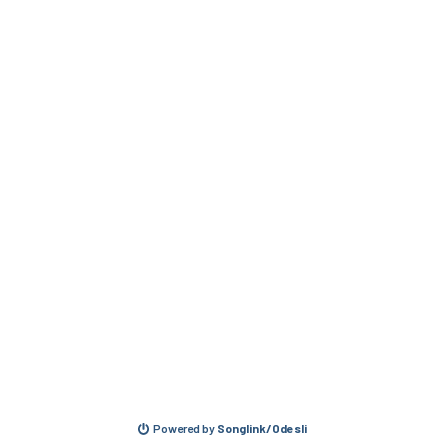
Powered by
Songlink/Odesli