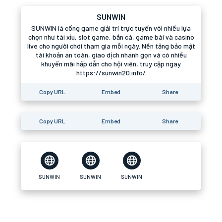
SUNWIN
SUNWIN là cổng game giải trí trực tuyến với nhiều lựa
chọn như tài xỉu, slot game, bắn cá, game bài và casino
live cho người chơi tham gia mỗi ngày. Nền tảng bảo mật
tài khoản an toàn, giao dịch nhanh gọn và có nhiều
khuyến mãi hấp dẫn cho hội viên, truy cập ngay
https://sunwin20.info/
Copy URL
Embed
Share
Copy URL
Embed
Share
SUNWIN
SUNWIN
SUNWIN