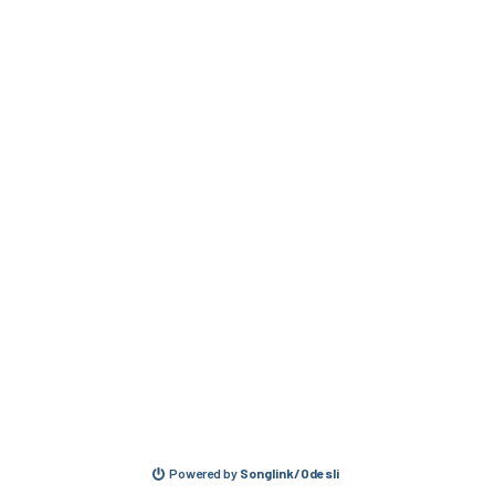
Powered by
Songlink/Odesli