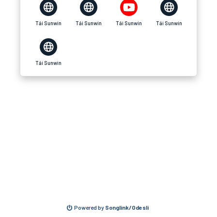
Tải Sunwin
Tải Sunwin
Tải Sunwin
Tải Sunwin
Tải Sunwin
Powered by
Songlink/Odesli