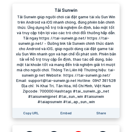
Tải Sunwin
Tải Sunwin giúp người chơi cài đặt game tài xỉu Sun Win
trên Android và iOS nhanh chóng, đúng phiên bản chính
thức. Ứng dụng hỗ trợ trải nghiệm ổn định, bảo mật tốt
và truy cập tiện lợi vào các trò chơi đổi thưởng hấp dẫn.
Tải ngay https://tai-sunwin.jp.net/ https://tai-
sunwin.jp.net/ – Đường link tải Sunwin chính thức dành
cho Android và iOS, giúp người dùng cài đặt game tài
xỉu Sun Win nhanh gọn và hạn chế lỗi phát sinh. Phiên bản
tải về hỗ trợ truy cập ổn định, thao tác dễ dùng, bảo
mật tài khoản tốt và mang đến trải nghiệm giải trí mượt
mà cho người chơi. Thông Tin Liên Hệ Thương hiệu: tai-
sunwin jp net Website: https://tai-sunwin.jp.net/
Email: support@tai-sunwin.jp.net Hotline: 0947 361 528
Địa chỉ: 14 Khai Trí, Tân Hòa, Hồ Chí Minh, Việt Nam
Zipcode: 700000 Hashtags #tai_sunwin_jp_net
#taisunwinjpnet #tai_sun_win #taisunwin
#taiapsunwin #tai_ap_sun_win
Copy URL
Embed
Share