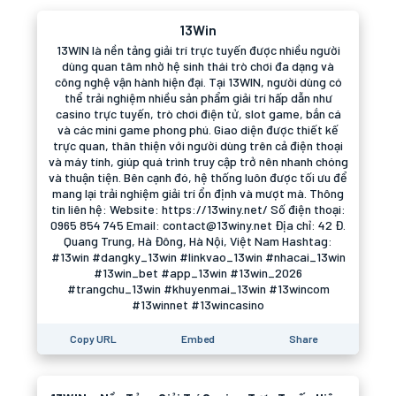
13Win
13WIN là nền tảng giải trí trực tuyến được nhiều người
dùng quan tâm nhờ hệ sinh thái trò chơi đa dạng và
công nghệ vận hành hiện đại. Tại 13WIN, người dùng có
thể trải nghiệm nhiều sản phẩm giải trí hấp dẫn như
casino trực tuyến, trò chơi điện tử, slot game, bắn cá
và các mini game phong phú. Giao diện được thiết kế
trực quan, thân thiện với người dùng trên cả điện thoại
và máy tính, giúp quá trình truy cập trở nên nhanh chóng
và thuận tiện. Bên cạnh đó, hệ thống luôn được tối ưu để
mang lại trải nghiệm giải trí ổn định và mượt mà. Thông
tin liên hệ: Website: https://13winy.net/ Số điện thoại:
0965 854 745 Email: contact@13winy.net Địa chỉ: 42 Đ.
Quang Trung, Hà Đông, Hà Nội, Việt Nam Hashtag:
#13win #dangky_13win #linkvao_13win #nhacai_13win
#13win_bet #app_13win #13win_2026
#trangchu_13win #khuyenmai_13win #13wincom
#13winnet #13wincasino
Copy URL
Embed
Share